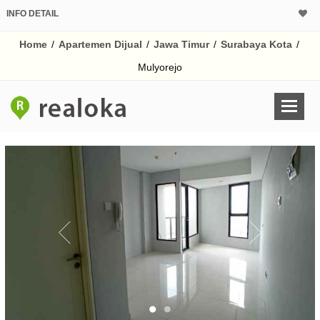
INFO DETAIL
CALCULATOR K
Home
/
Apartemen Dijual
/
Jawa Timur
/
Surabaya Kota
/
Harga Rp 8
Pinjaman (PIN) 70
Mulyorejo
% /th
O
Untuk hasil simulasi lai
pada kotak-kotak
Simpan Bun