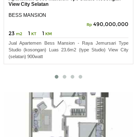
View City Selatan
BESS MANSION
490,000,000
Rp
23
1
1
m2
KT
KM
Jual Apartemen Bess Mansion - Raya Jemursari Type
Studio (kosongan) Luas 23.6m2 (type Studio) View City
(selatan) 900watt