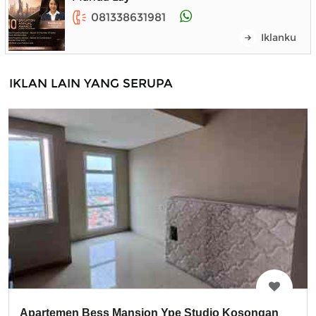
081338631981
Iklanku
IKLAN LAIN YANG SERUPA
Apartemen Bess Mansion Ype Studio Kosongan