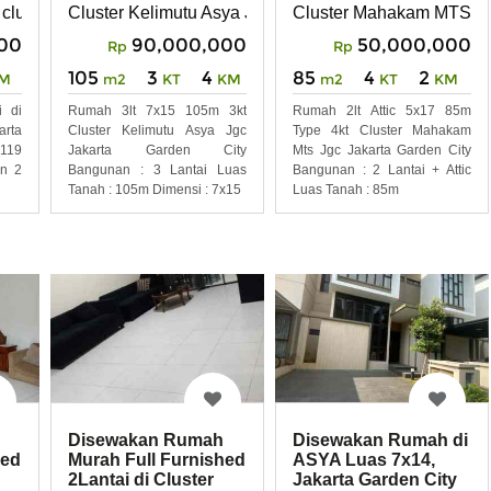
 cluster Shinano Cakung Jakarta Timur
Cluster Kelimutu Asya JGC Jakarta Garden City
Cluster Mahakam MTS JG
00
90,000,000
50,000,000
Rp
Rp
105
3
4
85
4
2
M
m2
KT
KM
m2
KT
KM
 di
Rumah 3lt 7x15 105m 3kt
Rumah 2lt Attic 5x17 85m
rta
Cluster Kelimutu Asya Jgc
Type 4kt Cluster Mahakam
 119
Jakarta Garden City
Mts Jgc Jakarta Garden City
n 2
Bangunan : 3 Lantai Luas
Bangunan : 2 Lantai + Attic
Tanah : 105m Dimensi : 7x15
Luas Tanah : 85m
Disewakan Rumah
Disewakan Rumah di
hed
Murah Full Furnished
ASYA Luas 7x14,
2Lantai di Cluster
Jakarta Garden City