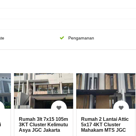
te
Pengamanan
Rumah 3lt 7x15 105m
Rumah 2 Lantai Attic
i
3KT Cluster Kelimutu
5x17 4KT Cluster
Asya JGC Jakarta
Mahakam MTS JGC
Garden City
Jakarta Garden City