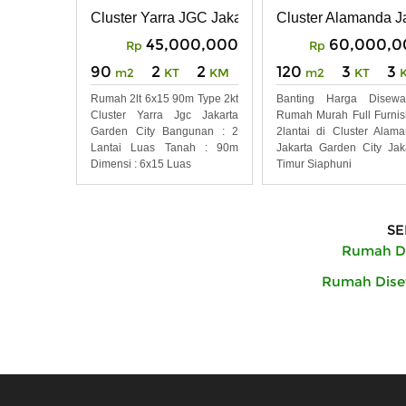
Jakarta Garden City
Alamanda JGC
Cluster Yarra JGC Jakarta Garden City
Cluster Alamanda J
45,000,000
60,000,0
Rp
Rp
90
2
2
120
3
3
m2
KT
KM
m2
KT
Rumah 2lt 6x15 90m Type 2kt
Banting Harga Disewa
Cluster Yarra Jgc Jakarta
Rumah Murah Full Furni
Garden City Bangunan : 2
2lantai di Cluster Alam
Lantai Luas Tanah : 90m
Jakarta Garden City Jak
Dimensi : 6x15 Luas
Timur Siaphuni
SE
Rumah D
Rumah Disew