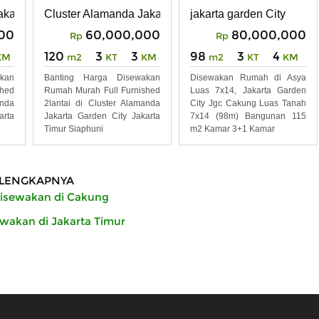
Alamanda JGC
JGC Cakung
akarta Garden City
Cluster Alamanda Jakarta Garden City
jakarta garden City
00
60,000,000
80,000,000
Rp
Rp
120
3
3
98
3
4
KM
m2
KT
KM
m2
KT
KM
kan
Banting Harga Disewakan
Disewakan Rumah di Asya
shed
Rumah Murah Full Furnished
Luas 7x14, Jakarta Garden
anda
2lantai di Cluster Alamanda
City Jgc Cakung Luas Tanah
arta
Jakarta Garden City Jakarta
7x14 (98m) Bangunan 115
Timur Siaphuni
m2 Kamar 3+1 Kamar
LENGKAPNYA
isewakan di Cakung
akan di Jakarta Timur