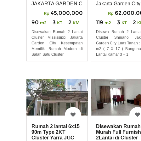
JAKARTA GARDEN CITY
Jakarta Garden City
45,000,000
62,000,0
Rp
Rp
90
3
2
119
3
2
m2
KT
KM
m2
KT
K
Disewakan Rumah 2 Lantai
Disewa Rumah 2 Lantai
Cluster Mississippi Jakarta
Cluster Shinano Jaka
Garden City Kesempatan
Garden City Luas Tanah :
Memiliki Rumah Modern di
m2 ( 7 X 17 ) Banguna
Salah Satu Cluster
Lantai Kamar 3 + 1
Rumah 2 lantai 6x15
Disewakan Rumah
90m Type 2KT
Murah Full Furnis
Cluster Yarra JGC
2Lantai di Cluster