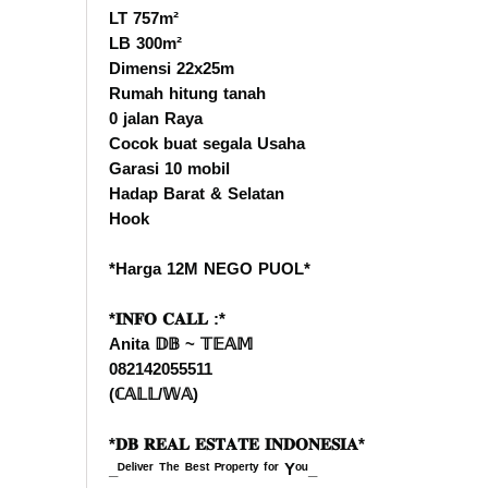
LT 757m²
LB 300m²
Dimensi 22x25m
Rumah hitung tanah
0 jalan Raya
Cocok buat segala Usaha
Garasi 10 mobil
Hadap Barat & Selatan
Hook
*Harga 12M NEGO PUOL*
*𝐈𝐍𝐅𝐎 𝐂𝐀𝐋𝐋 :*
Anita 𝔻𝔹 ~ 𝕋𝔼𝔸𝕄
082142055511
(ℂ𝔸𝕃𝕃/𝕎𝔸)
*𝐃𝐁 𝐑𝐄𝐀𝐋 𝐄𝐒𝐓𝐀𝐓𝐄 𝐈𝐍𝐃𝐎𝐍𝐄𝐒𝐈𝐀*
_ᴰᵉˡⁱᵛᵉʳ ᵀʰᵉ ᴮᵉˢᵗ ᴾʳᵒᵖᵉʳᵗʸ ᶠᵒʳ Yᵒᵘ_