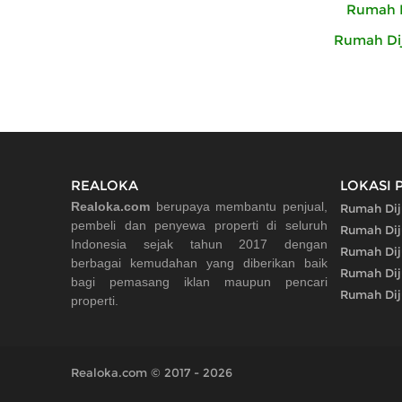
Rumah D
Rumah Dij
REALOKA
LOKASI 
Realoka.com
berupaya membantu penjual,
Rumah Diju
pembeli dan penyewa properti di seluruh
Rumah Dij
Indonesia sejak tahun 2017 dengan
Rumah Dij
berbagai kemudahan yang diberikan baik
Rumah Dij
bagi pemasang iklan maupun pencari
Rumah Dij
properti.
Realoka.com © 2017 - 2026