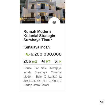
Rumah Modern
Kolonial Strategis
Surabaya Timur
dekat Galaxy Mall
Kertajaya Indah
6,200,000,000
Rp
206
41
31
m2
KT
KM
House For Sale Kertajaya
Indah Surabaya Colonial
Modern Style (2 Lantai) Lt
206 (12x17,5) Kt 4+1 Km 3+1
Hadap Utara Garasi
SE