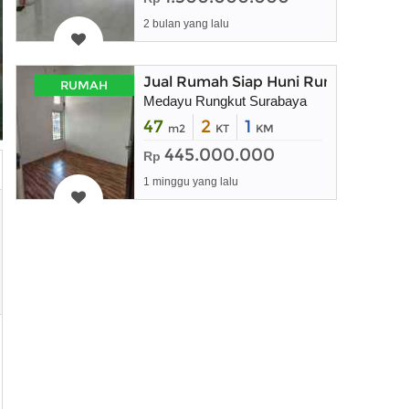
2 bulan yang lalu
Jual Rumah Siap Huni Rungkut Sura
RUMAH
Medayu Rungkut Surabaya
47
2
1
m2
KT
KM
445.000.000
Rp
1 minggu yang lalu