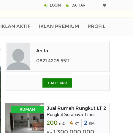
LOGIN
DAFTAR
CALCULATOR K
Harga Rp 12
Pinjaman (PIN) 70%
IKLAN AKTIF
IKLAN PREMIUM
PROFIL
% /th
Anita
0821 4205 5511
O
CALC. KPR
Untuk hasil simulasi lai
pada kotak-kotak
Simpan Bun
Jual Rumah Rungkut LT 200m Surab
RUMAH
Rungkut Surabaya Timur
200
4
2
m2
KT
KM
1.300.000.000
Rp