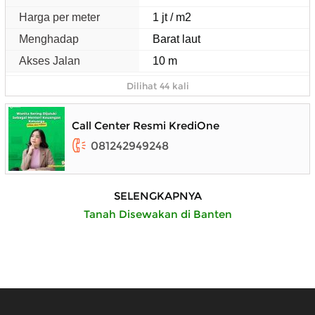
Harga per meter
1 jt / m2
Menghadap
Barat laut
Akses Jalan
10 m
Dilihat 44 kali
Call Center Resmi KrediOne
081242949248
SELENGKAPNYA
Tanah Disewakan di Banten