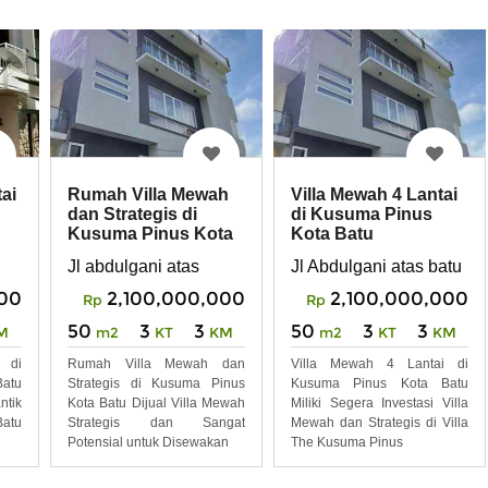
ai
Rumah Villa Mewah
Villa Mewah 4 Lantai
dan Strategis di
di Kusuma Pinus
Kusuma Pinus Kota
Kota Batu
Batu
Jl abdulgani atas
Jl Abdulgani atas batu
00
2,100,000,000
2,100,000,000
Rp
Rp
50
3
3
50
3
3
M
m2
KT
KM
m2
KT
KM
 di
Rumah Villa Mewah dan
Villa Mewah 4 Lantai di
atu
Strategis di Kusuma Pinus
Kusuma Pinus Kota Batu
ntik
Kota Batu Dijual Villa Mewah
Miliki Segera Investasi Villa
Batu
Strategis dan Sangat
Mewah dan Strategis di Villa
Potensial untuk Disewakan
The Kusuma Pinus