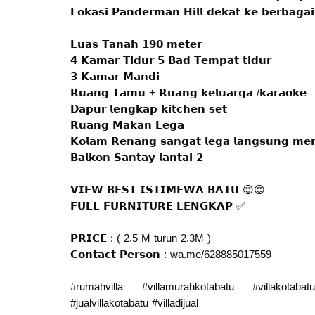
𝗟𝗼𝗸𝗮𝘀𝗶 𝗣𝗮𝗻𝗱𝗲𝗿𝗺𝗮𝗻 𝗛𝗶𝗹𝗹 𝗱𝗲𝗸𝗮𝘁 𝗸𝗲 𝗯𝗲𝗿𝗯𝗮𝗴
𝗟𝘂𝗮𝘀 𝗧𝗮𝗻𝗮𝗵 𝟭𝟵𝟬 𝗺𝗲𝘁𝗲𝗿
𝟰 𝗞𝗮𝗺𝗮𝗿 𝗧𝗶𝗱𝘂𝗿 𝟱 𝗕𝗮𝗱 𝗧𝗲𝗺𝗽𝗮𝘁 𝘁𝗶𝗱𝘂𝗿
𝟯 𝗞𝗮𝗺𝗮𝗿 𝗠𝗮𝗻𝗱𝗶
𝗥𝘂𝗮𝗻𝗴 𝗧𝗮𝗺𝘂 + 𝗥𝘂𝗮𝗻𝗴 𝗸𝗲𝗹𝘂𝗮𝗿𝗴𝗮 /𝗸𝗮𝗿𝗮𝗼𝗸𝗲
𝗗𝗮𝗽𝘂𝗿 𝗹𝗲𝗻𝗴𝗸𝗮𝗽 𝗸𝗶𝘁𝗰𝗵𝗲𝗻 𝘀𝗲𝘁
𝗥𝘂𝗮𝗻𝗴 𝗠𝗮𝗸𝗮𝗻 𝗟𝗲𝗴𝗮
𝗞𝗼𝗹𝗮𝗺 𝗥𝗲𝗻𝗮𝗻𝗴 𝘀𝗮𝗻𝗴𝗮𝘁 𝗹𝗲𝗴𝗮 𝗹𝗮𝗻𝗴𝘀𝘂𝗻𝗴 𝗺
𝗕𝗮𝗹𝗸𝗼𝗻 𝗦𝗮𝗻𝘁𝗮𝘆 𝗹𝗮𝗻𝘁𝗮𝗶 𝟮
𝗩𝗜𝗘𝗪 𝗕𝗘𝗦𝗧 𝗜𝗦𝗧𝗜𝗠𝗘𝗪𝗔 𝗕𝗔𝗧𝗨 😍😍
𝗙𝗨𝗟𝗟 𝗙𝗨𝗥𝗡𝗜𝗧𝗨𝗥𝗘 𝗟𝗘𝗡𝗚𝗞𝗔𝗣 ✅
𝗣𝗥𝗜𝗖𝗘 : ( 2.5 M turun 2.3M )
𝗖𝗼𝗻𝘁𝗮𝗰𝘁 𝗣𝗲𝗿𝘀𝗼𝗻 : wa.me/628885017559
#rumahvilla #villamurahkotabatu #villakotab
#jualvillakotabatu #villadijual