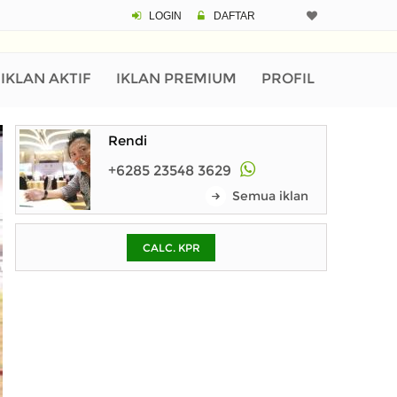
LOGIN
DAFTAR
CALCULATOR K
Harga Rp 2.
Pinjaman (PIN) 70%
IKLAN AKTIF
IKLAN PREMIUM
PROFIL
Rendi
% /th
+6285 23548 3629
Semua iklan
O
CALC. KPR
Untuk hasil simulasi lai
pada kotak-kotak
Simpan Bun