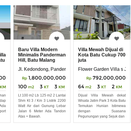
Villa Mewah Dijual di
Baru Villa Modern
Kota Batu Cukup 700
lla
Minimalis Panderman
juta
atu
Hill, Batu Malang
Flower Garden Villa s Jl.
Jl. Kedondong, Panderman Hill
792,000,000
000
1,800,000,000
Rp
Rp
64
3
2
100
3
3
m2
KT
KM
KM
m2
KT
KM
Dijual Villa Mewah dekat
unan
Lt 100 m2 Lb 125 m2 2 Lantai
Wisata Jatim Park 3 Kota Batu
adap
Shm Kt 3 / Km 3 Listrik 2200
Temukan Hunian Istimewa
 Ada
Watt Air dari Gunung Lebar
dengan Suasana
port
Jalan 6 Meter Ada Tandon
Pegunungan yang Sejuk dan
Atas + Bawah.