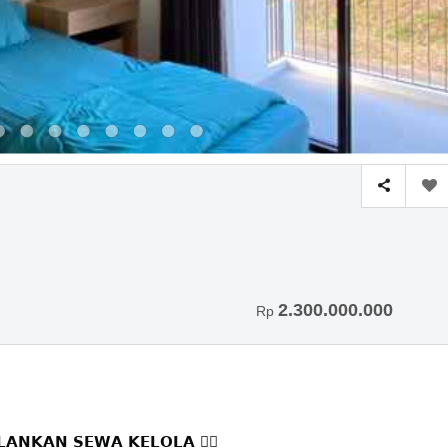
2.300.000.000
Rp
𝗔𝗟𝗔𝗡𝗞𝗔𝗡 𝗦𝗘𝗪𝗔 𝗞𝗘𝗟𝗢𝗟𝗔 👌🏻