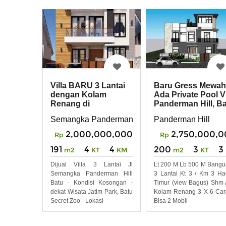
Villa BARU 3 Lantai
Baru Gress Mewah
dengan Kolam
Ada Private Pool Vi
Renang di
Panderman Hill, B
Panderman Hill Batu,
Malang
Semangka Panderman Hill
Panderman Hill
Malang
2,000,000,000
2,750,000,
Rp
Rp
191
4
4
200
3
3
m2
KT
KM
m2
KT
Dijual Villa 3 Lantai Jl
Lt 200 M Lb 500 M Bang
Semangka Panderman Hill
3 Lantai Kt 3 / Km 3 H
Batu - Kondisi Kosongan -
Timur (view Bagus) Shm
dekat Wisata Jatim Park, Batu
Kolam Renang 3 X 6 Car
Secret Zoo - Lokasi
Bisa 2 Mobil