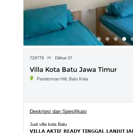
729779
Dilihat 37
Villa Kota Batu Jawa Timur
Panderman Hill, Batu Kota
Deskripsi dan Spesifikasi
Jual villa kota Batu
𝗩𝗜𝗟𝗟𝗔 𝗔𝗞𝗧𝗜𝗙 𝗥𝗘𝗔𝗗𝗬 𝗧𝗜𝗡𝗚𝗚𝗔𝗟 𝗟𝗔𝗡𝗝𝗨𝗧 𝗝