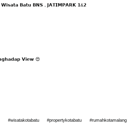
𝗶 𝗪𝗶𝘀𝗮𝘁𝗮 𝗕𝗮𝘁𝘂 𝗕𝗡𝗦 , 𝗝𝗔𝗧𝗜𝗠𝗣𝗔𝗥𝗞 𝟭&𝟮
𝗻𝗴𝗵𝗮𝗱𝗮𝗽 𝗩𝗶𝗲𝘄 😍
atu #wisatakotabatu #propertykotabatu #rumahkotamalang