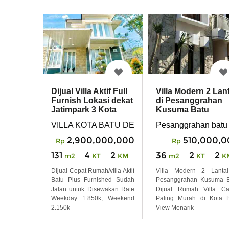
Dijual Villa Aktif Full
Villa Modern 2 Lant
Furnish Lokasi dekat
di Pesanggrahan
Jatimpark 3 Kota
Kusuma Batu
Batu
VILLA KOTA BATU DEKAT JATIMPARK 3
Pesanggrahan batu
2,900,000,000
510,000,0
Rp
Rp
131
4
2
36
2
2
m2
KT
KM
m2
KT
K
Dijual Cepat Rumah/villa Aktif
Villa Modern 2 Lantai
Batu Plus Furnished Sudah
Pesanggrahan Kusuma B
Jalan untuk Disewakan Rate
Dijual Rumah Villa Ca
Weekday 1.850k, Weekend
Paling Murah di Kota 
2.150k
View Menarik