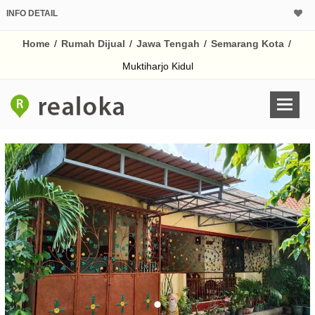
INFO DETAIL
CALCULATOR K
Home
/
Rumah Dijual
/
Jawa Tengah
/
Semarang Kota
/
Harga Rp 1.
Pinjaman (PIN) 70%
Muktiharjo Kidul
% /th
O
Untuk hasil simulasi lai
pada kotak-kotak
Simpan Bun