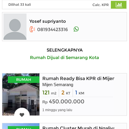
Dilihat 33 kali
Calc. KPR
Yosef supriyanto
081934423316
SELENGKAPNYA
Rumah Dijual di Semarang Kota
Rumah Ready Bisa KPR di Mijen Sem
RUMAH
Mijen Semarang
121
2
1
m2
KT
KM
450.000.000
Rp
1 minggu yang lalu
Rumah Cluster Murah di Ngaliyan Se