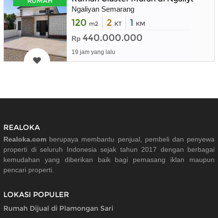
RUMAH
Ngaliyan Semarang
120
2
1
m2
KT
KM
440.000.000
Rp
19 jam yang lalu
REALOKA
Realoka.com
berupaya membantu penjual, pembeli dan penyewa
properti di seluruh Indonesia sejak tahun 2017 dengan berbagai
kemudahan yang diberikan baik bagi pemasang iklan maupun
pencari properti.
LOKASI POPULER
Rumah Dijual di Plamongan Sari