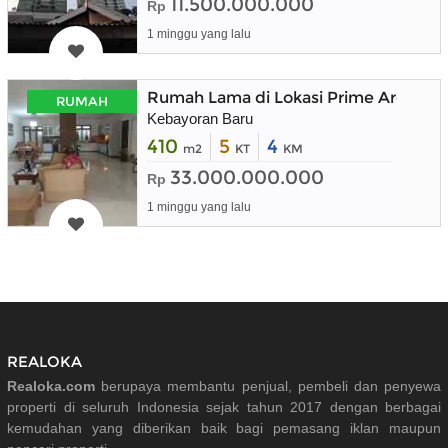
11.500.000.000
Rp
1 minggu yang lalu
Rumah Lama di Lokasi Prime Area Ke
RUMAH
Kebayoran Baru
410
5
4
m2
KT
KM
33.000.000.000
Rp
1 minggu yang lalu
REALOKA
Realoka.com
berupaya membantu penjual, pembeli dan penyewa
properti di seluruh Indonesia sejak tahun 2017 dengan berbagai
kemudahan yang diberikan baik bagi pemasang iklan maupun