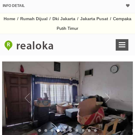
INFO DETAIL
CALCULATOR K
Home
/
Rumah Dijual
/
Dki Jakarta
/
Jakarta Pusat
/
Cempaka
Harga Rp 4.
Pinjaman (PIN) 70%
Putih Timur
% /th
O
Untuk hasil simulasi lai
pada kotak-kotak
Simpan Bun