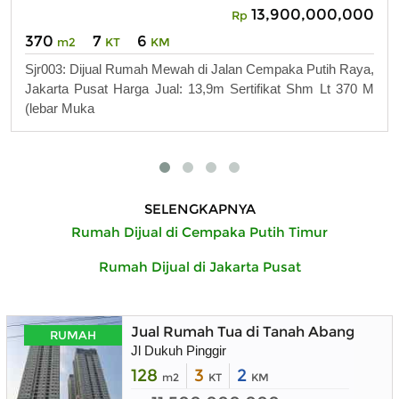
13,900,000,000
Rp
370
7
6
m2
KT
KM
Sjr003: Dijual Rumah Mewah di Jalan Cempaka Putih Raya,
Jakarta Pusat Harga Jual: 13,9m Sertifikat Shm Lt 370 M
(lebar Muka
SELENGKAPNYA
Rumah Dijual di Cempaka Putih Timur
Rumah Dijual di Jakarta Pusat
Jual Rumah Tua di Tanah Abang
RUMAH
Jl Dukuh Pinggir
128
3
2
m2
KT
KM