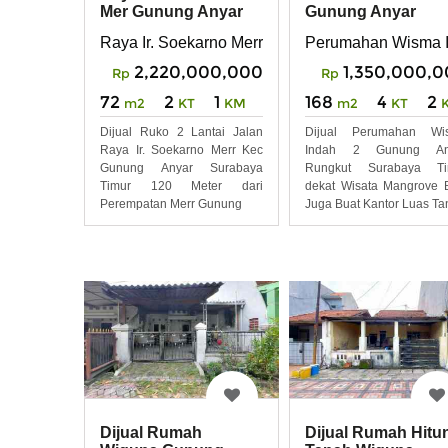
Mer Gunung Anyar
Gunung Anyar
Rungkut Surabaya
Rungkut Surabaya
Raya Ir. Soekarno Merr Gunung Anyar Rungkut 
Perumahan Wisma I
Timur
2,220,000,000
1,350,000,
Rp
Rp
72
2
1
168
4
2
m2
KT
KM
m2
KT
Dijual Ruko 2 Lantai Jalan
Dijual Perumahan Wi
Raya Ir. Soekarno Merr Kec
Indah 2 Gunung An
Gunung Anyar Surabaya
Rungkut Surabaya Ti
Timur 120 Meter dari
dekat Wisata Mangrove 
Perempatan Merr Gunung
Juga Buat Kantor Luas T
Dijual Rumah
Dijual Rumah Hitu