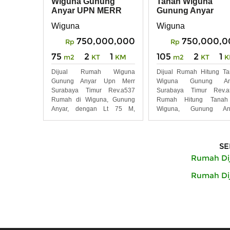
Wiguna Gunung
Tanah Wiguna
Anyar UPN MERR
Gunung Anyar
Surabaya Timur
Surabaya Timur
Wiguna
Wiguna
REV.A537
REV.A536
750,000,000
750,000,0
Rp
Rp
75
2
1
105
2
1
m2
KT
KM
m2
KT
K
Dijual Rumah Wiguna
Dijual Rumah Hitung T
Gunung Anyar Upn Merr
Wiguna Gunung An
Surabaya Timur Rev.a537
Surabaya Timur Rev.a
Rumah di Wiguna, Gunung
Rumah Hitung Tanah
Anyar, dengan Lt 75 M,
Wiguna, Gunung Any
Layout 2
dengan Lt
SE
Rumah Dij
Rumah Dij