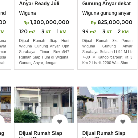
Anyar Ready Juli
Gunung Anyar dekat
MERR UPN
Merr Rungkut
Surabaya
ndah 2 Gunung Anyar Rungkut Surabaya Timur
Wiguna
Wiguna gunung anyar
REV.A503
000
1,300,000,000
825,000,000
Rp
Rp
120
3
1
94
3
2
KM
m2
KT
KM
m2
KT
KM
sma
Dijual Rumah Siap Huni
Dijual Rumah 3kt Perum
yar
Wiguna Gunung Anyar Upn
Wiguna Gunung Anyar
mur
Surabaya Timur Rev.a547
Surabaya Selatan Lt 94 M Lb
Bisa
Rumah Siap Huni di Wiguna,
+-80 M Kanopi/carport Kt 3
anah
Gunung Anyar, dengan
Km 2 Listrik 2200 Watt Shm
ng
Dijual Rumah Siap
Dijual Rumah Siap