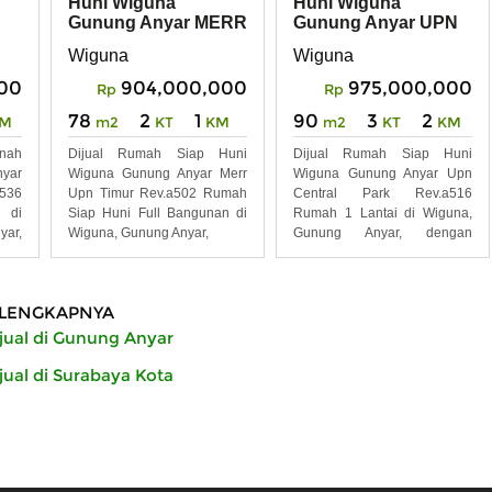
Huni Wiguna
Huni Wiguna
Gunung Anyar MERR
Gunung Anyar UPN
UPN Timur REV.A502
Central Park
Wiguna
Wiguna
REV.A516
00
904,000,000
975,000,000
Rp
Rp
78
2
1
90
3
2
M
m2
KT
KM
m2
KT
KM
anah
Dijual Rumah Siap Huni
Dijual Rumah Siap Huni
yar
Wiguna Gunung Anyar Merr
Wiguna Gunung Anyar Upn
536
Upn Timur Rev.a502 Rumah
Central Park Rev.a516
 di
Siap Huni Full Bangunan di
Rumah 1 Lantai di Wiguna,
ar,
Wiguna, Gunung Anyar,
Gunung Anyar, dengan
Kondisi
LENGKAPNYA
ual di Gunung Anyar
ual di Surabaya Kota