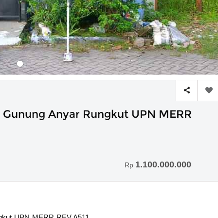
na Gunung Anyar Rungkut UPN MERR
1.100.000.000
Rp
ungkut UPN MERR REV.A511