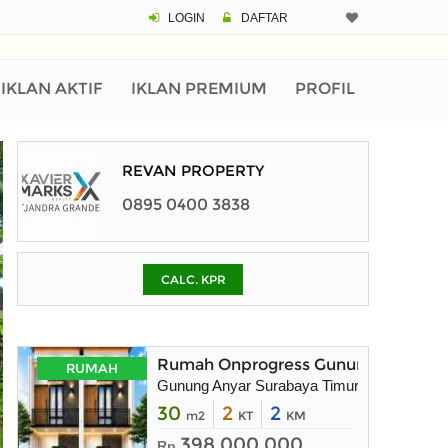
LOGIN
DAFTAR
CALCULATOR K
Harga Rp 1.
Pinjaman (PIN) 70
IKLAN AKTIF
IKLAN PREMIUM
PROFIL
% /th
REVAN PROPERTY
0895 0400 3838
O
CALC. KPR
Untuk hasil simulasi lai
pada kotak-kotak
Simpan Bun
Rumah Onprogress Gunung Anyar Sur
RUMAH
Gunung Anyar Surabaya Timur
30
2
2
m2
KT
KM
398.000.000
Rp