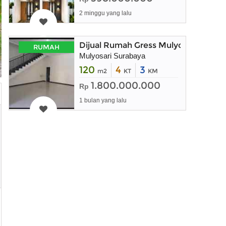
2 minggu yang lalu
Dijual Rumah Gress Mulyosari Surab
RUMAH
Mulyosari Surabaya
120
4
3
m2
KT
KM
1.800.000.000
Rp
1 bulan yang lalu