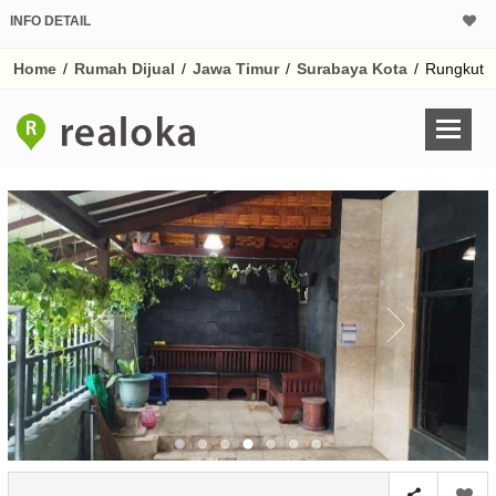
INFO DETAIL
CALCULATOR K
Home
/
Rumah Dijual
/
Jawa Timur
/
Surabaya Kota
/
Rungkut
Harga Rp 1.
Pinjaman (PIN) 70
% /th
O
Untuk hasil simulasi lai
pada kotak-kotak
Simpan Bun