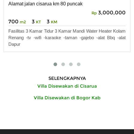
Alamat jalan cisarua km 80 puncak
3,000,000
Rp
700
3
3
m2
KT
KM
Fasilitas 3 Kamar Tidur 3 Kamar Mandi Water Heater Kolam
Renang -tv -wifi -karaoke -taman -gajebo -alat Bbq -alat
Dapur
SELENGKAPNYA
Villa Disewakan di Cisarua
Villa Disewakan di Bogor Kab