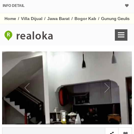
INFO DETAIL
CALCULATOR K
Home
/
Villa Dijual
/
Jawa Barat
/
Bogor Kab
/
Gunung Geulis
Harga Rp 7
Pinjaman (PIN) 70
% /th
O
Untuk hasil simulasi lai
pada kotak-kotak
Simpan Bun