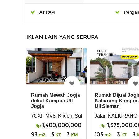
Air PAM
Penga
IKLAN LAIN YANG SERUPA
Rumah Mewah Jogja
Rumah Dijual Jogj
dekat Kampus UII
Kaliurang Kampus
Jogja
Uii Sleman
7CXF MV8, Klidon, Sukoharjo, Kec. Ngaglik, Ka
Jalan KALIURANG
1,400,000,000
1,375,000,
Rp
Rp
93
3
3
103
3
3
m2
KT
KM
m2
KT