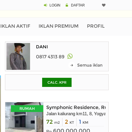
LOGIN
DAFTAR
CALCULATOR K
Harga Rp 5
Pinjaman (PIN) 70
IKLAN AKTIF
IKLAN PREMIUM
PROFIL
DANI
% /th
0817 4313 89
Semua iklan
O
CALC. KPR
Untuk hasil simulasi lai
pada kotak-kotak
Simpan Bun
Symphonic Residence, Rumah dekat
RUMAH
Jalan kaliurang km11, 8, Yogyakarta
72
2
1
m2
KT
KM
600.000.000
Rp