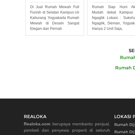
Rumah Siap Huni Ak
Di Jual Rumah Mewah Full
Mudah dekat Kampus 
Funish di Selatan Kampus Uii
Ngaglik Lokasi : Sukoha
Kaliurang Yogyakarta Rumah
Ngaglik, Sleman, Yogyak
Mewah di Desain Sangat
Hanya 2 Unit Saja,
Elegan dan Pernah
SE
Rumah 
Rumah Di
REALOKA
LOKASI 
Realoka.com
berupaya membantu penjual,
Rumah Diju
pembeli dan penyewa properti di seluruh
Rumah Diju