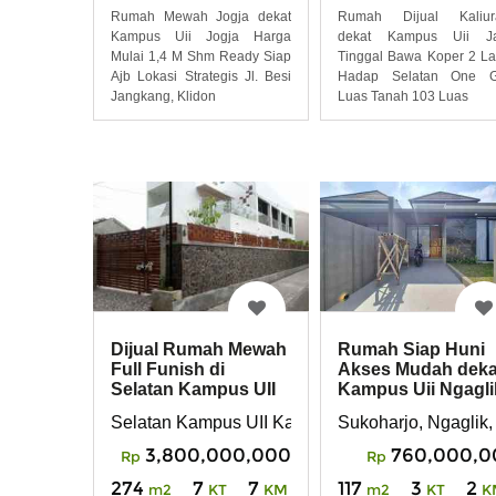
Rumah Mewah Jogja dekat
Rumah Dijual Kaliur
Kampus Uii Jogja Harga
dekat Kampus Uii Ja
Mulai 1,4 M Shm Ready Siap
Tinggal Bawa Koper 2 La
Ajb Lokasi Strategis Jl. Besi
Hadap Selatan One G
Jangkang, Klidon
Luas Tanah 103 Luas
Rumah Siap Huni
Dijual Rumah Mewah
Akses Mudah deka
Full Funish di
Kampus Uii Ngagli
Selatan Kampus UII
Kaliurang Yogya
Sukoharjo, Ngaglik
Selatan Kampus UII Kaliurang
760,000,0
3,800,000,000
Rp
Rp
117
3
2
274
7
7
m2
KT
K
m2
KT
KM