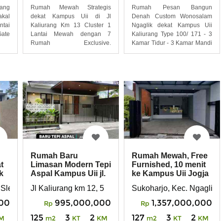
ang
Rumah Mewah Strategis
Rumah Pesan Bangun
kal
dekat Kampus Uii di Jl
Denah Custom Wonosalam
ntai
Kaliurang Km 13 Cluster 1
Ngaglik dekat Kampus Uii
ate
Lantai Mewah dengan 7
Kaliurang Type 100/ 171 - 3
Rumah Exclusive.
Kamar Tidur - 3 Kamar Mandi
Lingkungan
-
Rumah Baru
Rumah Mewah, Free
t
Limasan Modern Tepi
Furnished, 10 menit
k
Aspal Kampus Uii jl.
ke Kampus Uii Jogja
Kaliurang km 12
di Ngaglik
, Sleman, Yogyakarta
Jl Kaliurang km 12, 5
Sukoharjo, Kec. Ngaglik,
00
995,000,000
1,357,000,000
Rp
Rp
125
3
2
127
3
2
M
m2
KT
KM
m2
KT
KM