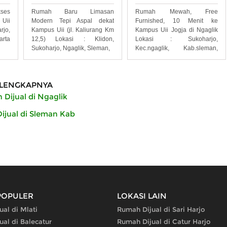
ses
Rumah Baru Limasan
Rumah Mewah, Free
Uii
Modern Tepi Aspal dekat
Furnished, 10 Menit ke
rjo,
Kampus Uii (jl. Kaliurang Km
Kampus Uii Jogja di Ngaglik
arta
12,5) Lokasi : Klidon,
Lokasi : Sukoharjo,
Sukoharjo, Ngaglik, Sleman,
Kec.ngaglik, Kab.sleman,
Yogyakarta
LENGKAPNYA
Dijual di Ngaglik
jual di Sleman Kab
POPULER
LOKASI LAIN
al di Mlati
Rumah Dijual di Sari Harjo
al di Balecatur
Rumah Dijual di Catur Harjo