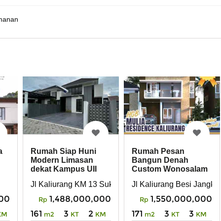
manan
a
Rumah Siap Huni
Rumah Pesan
Modern Limasan
Bangun Denah
dekat Kampus UII
Custom Wonosalam
Terpadu
Ngaglik dekat
bupaten Sleman, Daerah Istimewa Yogyakarta 55581
Jl Kaliurang KM 13 Sukoharjo Ngaglik Sleman Yogyak
Jl Kaliurang Besi Jangka
Kampus Uii
000
1,488,000,000
1,550,000,000
Rp
Rp
161
3
2
171
3
3
KM
m2
KT
KM
m2
KT
KM