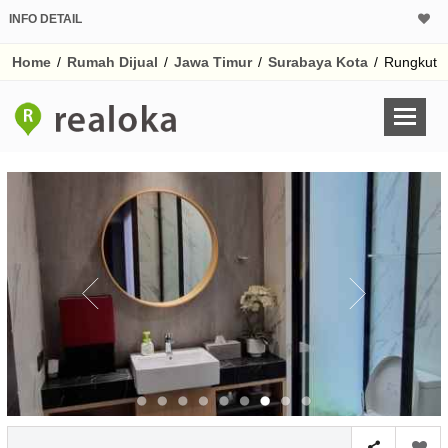
INFO DETAIL
CALCULATOR K
Home
/
Rumah Dijual
/
Jawa Timur
/
Surabaya Kota
/
Rungkut
Harga Rp 4.
Pinjaman (PIN) 70%
% /th
O
Untuk hasil simulasi lai
pada kotak-kotak
Simpan Bun