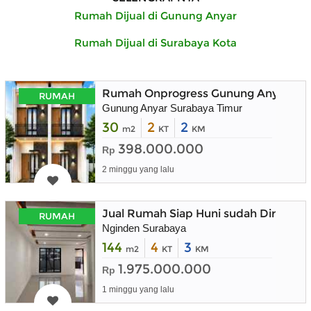
Rumah Dijual di Gunung Anyar
Rumah Dijual di Surabaya Kota
Rumah Onprogress Gunung Anyar Sura
RUMAH
Gunung Anyar Surabaya Timur
30
2
2
m2
KT
KM
398.000.000
Rp
2 minggu yang lalu
Jual Rumah Siap Huni sudah Direnova
RUMAH
Nginden Surabaya
144
4
3
m2
KT
KM
1.975.000.000
Rp
1 minggu yang lalu