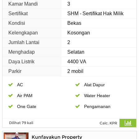
Kamar Mandi
3
Sertifikat
SHM - Sertifikat Hak Milik
Kondisi
Bekas
Kelengkapan
Kosongan
Jumlah Lantai
2
Menghadap
Selatan
Daya Listrik
4400 VA
Parkir
2 mobil
AC
Alat Dapur
Air PAM
Water Heater
One Gate
Pengamanan
Dilihat 79 kali
Calc. KPR
Kunfayakun Property