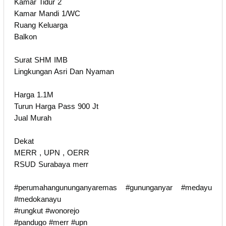
Kamar Tidur 2
Kamar Mandi 1/WC
Ruang Keluarga
Balkon
Surat SHM IMB
Lingkungan Asri Dan Nyaman
Harga 1.1M
Turun Harga Pass 900 Jt
Jual Murah
Dekat
MERR , UPN , OERR
RSUD Surabaya merr
#perumahangununganyaremas #gununganyar #medayu
#medokanayu
#rungkut #wonorejo
#pandugo #merr #upn