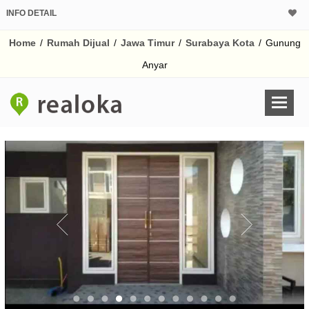
INFO DETAIL
CALCULATOR K
Home
/
Rumah Dijual
/
Jawa Timur
/
Surabaya Kota
/
Gunung
Harga Rp 9
Pinjaman (PIN) 70
Anyar
% /th
O
Untuk hasil simulasi lai
pada kotak-kotak
Simpan Bun