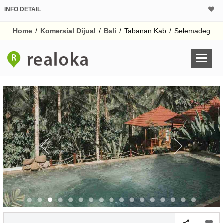
INFO DETAIL
CALCULATOR K
Home
/
Komersial Dijual
/
Bali
/
Tabanan Kab
/
Selemadeg
Harga Rp 28
Pinjaman (PIN) 70% 
% /th
O
Untuk hasil simulasi lai
pada kotak-kotak
Simpan Bun