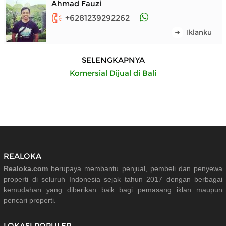
Ahmad Fauzi
+6281239292262
Iklanku
SELENGKAPNYA
Komersial Dijual di Bali
REALOKA
Realoka.com
berupaya membantu penjual, pembeli dan penyewa
properti di seluruh Indonesia sejak tahun 2017 dengan berbagai
kemudahan yang diberikan baik bagi pemasang iklan maupun
pencari properti.
LOKASI POPULER