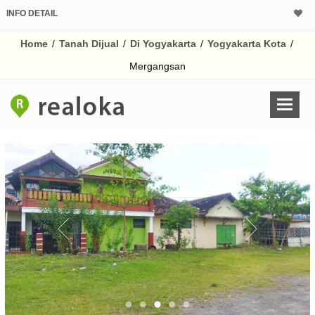
INFO DETAIL
CALCULATOR K
Home
/
Tanah Dijual
/
Di Yogyakarta
/
Yogyakarta Kota
/
Harga
Pinjaman (PIN) 70
Mergangsan
% /th
O
Untuk hasil simulasi lai
pada kotak-kotak
Simpan Bun