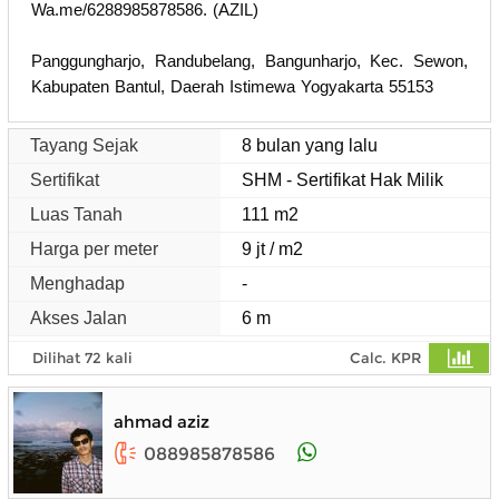
Wa.me/6288985878586. (AZIL)
Panggungharjo, Randubelang, Bangunharjo, Kec. Sewon,
Kabupaten Bantul, Daerah Istimewa Yogyakarta 55153
Tayang Sejak
8 bulan yang lalu
Sertifikat
SHM - Sertifikat Hak Milik
Luas Tanah
111 m2
Harga per meter
9 jt / m2
Menghadap
-
Akses Jalan
6 m
Dilihat 72 kali
Calc. KPR
ahmad aziz
088985878586