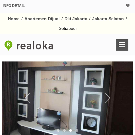
INFO DETAIL
CALCULATOR K
Home
/
Apartemen Dijual
/
Dki Jakarta
/
Jakarta Selatan
/
Harga Rp 1.
Pinjaman (PIN) 70
Setiabudi
% /th
O
Untuk hasil simulasi lai
pada kotak-kotak
Simpan Bun