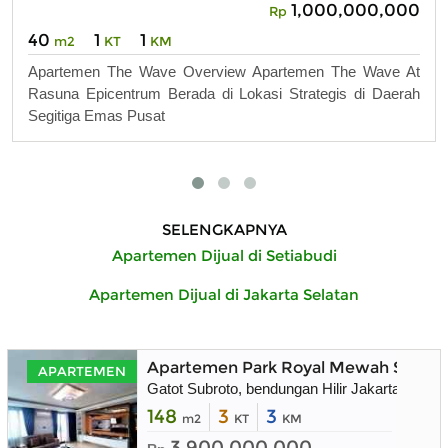
1,000,000,000
Rp
40
1
1
m2
KT
KM
Apartemen The Wave Overview Apartemen The Wave At
Rasuna Epicentrum Berada di Lokasi Strategis di Daerah
Segitiga Emas Pusat
SELENGKAPNYA
Apartemen Dijual di Setiabudi
Apartemen Dijual di Jakarta Selatan
Apartemen Park Royal Mewah Strateg
APARTEMEN
Gatot Subroto, bendungan Hilir Jakarta Pusat
148
3
3
m2
KT
KM
3.900.000.000